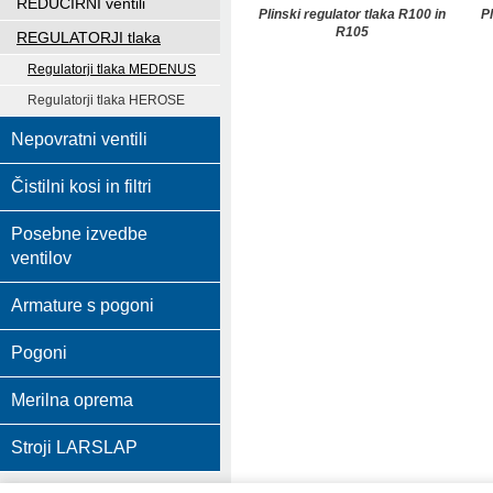
REDUCIRNI ventili
Plinski regulator tlaka R100 in
Pl
R105
REGULATORJI tlaka
Regulatorji tlaka MEDENUS
Regulatorji tlaka HEROSE
Nepovratni ventili
Čistilni kosi in filtri
Posebne izvedbe
ventilov
Armature s pogoni
Pogoni
Merilna oprema
Stroji LARSLAP