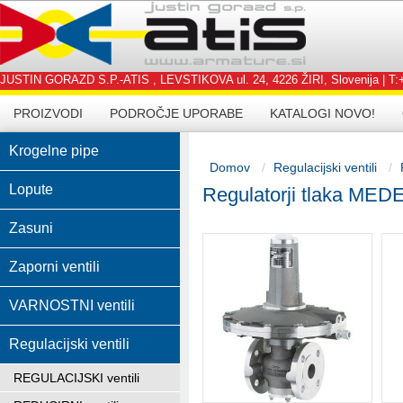
JUSTIN GORAZD S.P.-ATIS , LEVSTIKOVA ul. 24, 4226 ŽIRI, Slovenija | T:+3
PROIZVODI
PODROČJE UPORABE
KATALOGI NOVO!
Krogelne pipe
Domov
Regulacijski ventili
Lopute
Regulatorji tlaka ME
Zasuni
Zaporni ventili
VARNOSTNI ventili
Regulacijski ventili
REGULACIJSKI ventili