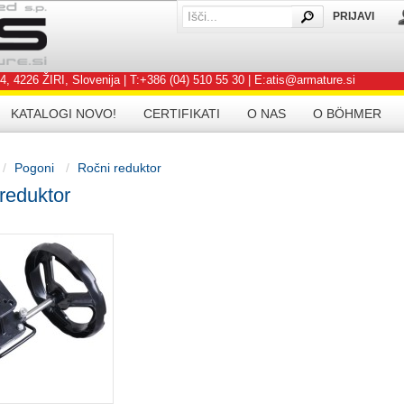
PRIJAVI
IŠČI
SE
226 ŽIRI, Slovenija | T:+386 (04) 510 55 30 | E:atis@armature.si
KATALOGI NOVO!
CERTIFIKATI
O NAS
O BÖHMER
Pogoni
Ročni reduktor
reduktor