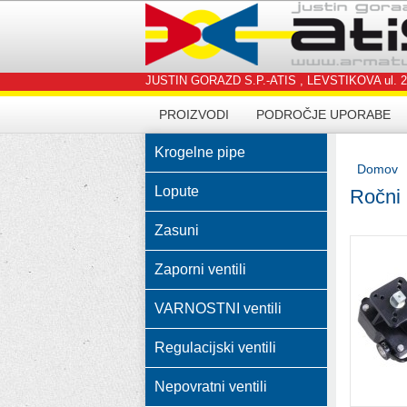
JUSTIN GORAZD S.P.-ATIS , LEVSTIKOVA ul. 24, 4
PROIZVODI
PODROČJE UPORABE
Krogelne pipe
Domov
Lopute
Ročni 
Zasuni
Zaporni ventili
VARNOSTNI ventili
Regulacijski ventili
Nepovratni ventili