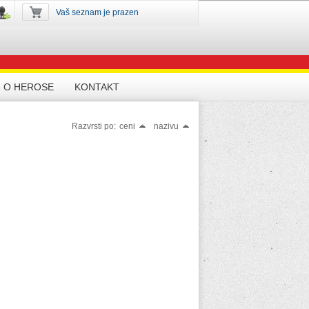
Vaš seznam je prazen
O HEROSE
KONTAKT
Razvrsti po:
ceni
nazivu