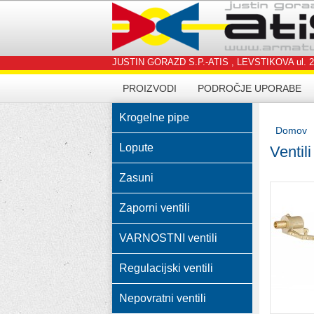
JUSTIN GORAZD S.P.-ATIS , LEVSTIKOVA ul. 24, 4
PROIZVODI
PODROČJE UPORABE
Krogelne pipe
Domov
Lopute
Ventil
Zasuni
Zaporni ventili
VARNOSTNI ventili
Regulacijski ventili
Nepovratni ventili