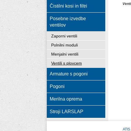
Vent
Čistilni kosi in filtri
Posebne izvedbe
ventilov
Zaporni ventili
Polnilni moduli
Menjalni ventili
Ventili s plovcem
Armature s pogoni
Pogoni
Merilna oprema
Stroji LARSLAP
ATIS