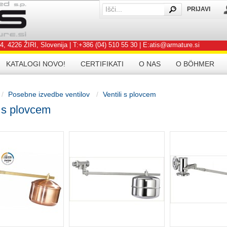
PRIJAVI
IŠČI
SE
226 ŽIRI, Slovenija | T:+386 (04) 510 55 30 | E:atis@armature.si
KATALOGI NOVO!
CERTIFIKATI
O NAS
O BÖHMER
Posebne izvedbe ventilov
Ventili s plovcem
i s plovcem