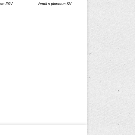
cem ESV
Ventil s plovcem SV