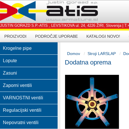
JUSTIN GORAZD S.P.-ATIS , LEVSTIKOVA ul. 24, 4226 ŽIRI, Slovenija | T:+3
PROIZVODI
PODROČJE UPORABE
KATALOGI NOVO!
Krogelne pipe
Domov
Stroji LARSLAP
Do
Lopute
Dodatna oprema
Zasuni
Zaporni ventili
VARNOSTNI ventili
Regulacijski ventili
Nepovratni ventili