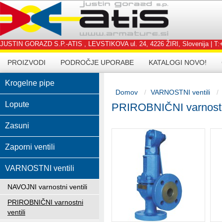
JUSTIN GORAZD S.P.-ATIS , LEVSTIKOVA ul. 24, 4226 ŽIRI, Slovenija | T:+3
PROIZVODI
PODROČJE UPORABE
KATALOGI NOVO!
Krogelne pipe
Domov
VARNOSTNI ventili
Lopute
PRIROBNIČNI varnostni
Zasuni
Zaporni ventili
VARNOSTNI ventili
NAVOJNI varnostni ventili
PRIROBNIČNI varnostni
ventili