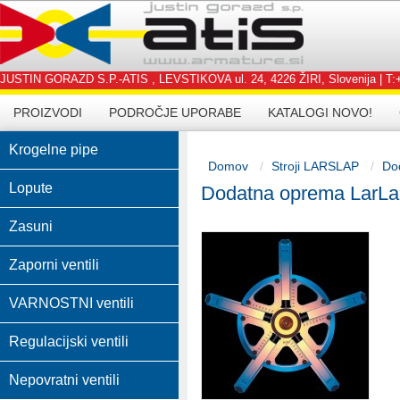
JUSTIN GORAZD S.P.-ATIS , LEVSTIKOVA ul. 24, 4226 ŽIRI, Slovenija | T:+3
PROIZVODI
PODROČJE UPORABE
KATALOGI NOVO!
Krogelne pipe
Domov
Stroji LARSLAP
Do
Lopute
Dodatna oprema LarLa
Zasuni
Zaporni ventili
VARNOSTNI ventili
Regulacijski ventili
Nepovratni ventili