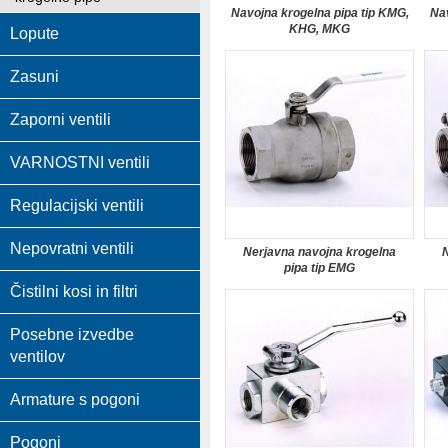
Navojna krogelna pipa tip KMG,
Nav
KHG, MKG
Lopute
Zasuni
Zaporni ventili
VARNOSTNI ventili
Regulacijski ventili
Nepovratni ventili
Nerjavna navojna krogelna
pipa tip EMG
Čistilni kosi in filtri
Posebne izvedbe
ventilov
Armature s pogoni
Pogoni