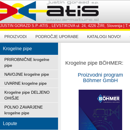
JUSTIN GORAZD S.P.-ATIS , LEVSTIKOVA ul. 24, 4226 ŽIRI, Slovenija | T:+3
PROIZVODI
PODROČJE UPORABE
KATALOGI NOVO!
Krogelne pipe
PRIROBNIČNE krogelne
Krogelne pipe BÖHMER:
pipe
NAVOJNE krogelne pipe
Proizvodni program
Böhmer GmbH
UVARNE krogelne pipe
Krogelne pipe DELJENO
OHIŠJE
POLNO ZAVARJENE
krogelne pipe
Lopute