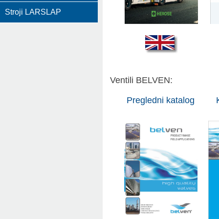
Stroji LARSLAP
Ventili BELVEN:
Pregledni katalog