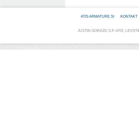
ATIS ARMATURE.SI
KONTAKT
JUSTIN GORAZD S.P.-ATIS, LEVSTI