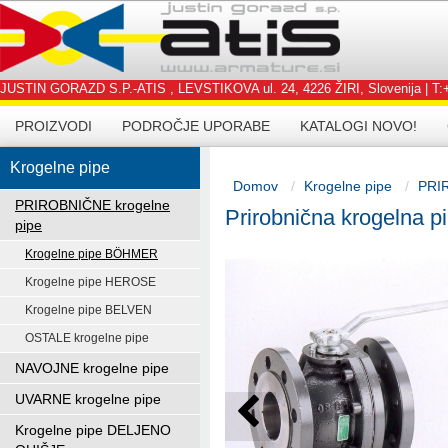
JUSTIN GORAZD S.P.-ATIS , LEVSTIKOVA ul. 24, 4226 ŽIRI, Slovenija | T:+3
PROIZVODI
PODROČJE UPORABE
KATALOGI NOVO!
Krogelne pipe
Domov
Krogelne pipe
PRIR
PRIROBNIČNE krogelne
Prirobnična krogelna p
pipe
Krogelne pipe BÖHMER
Krogelne pipe HEROSE
Krogelne pipe BELVEN
OSTALE krogelne pipe
NAVOJNE krogelne pipe
UVARNE krogelne pipe
Krogelne pipe DELJENO