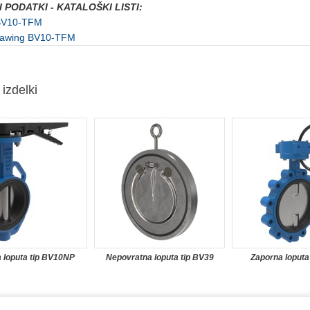
 PODATKI - KATALOŠKI LISTI:
 BV10-TFM
drawing BV10-TFM
izdelki
 loputa tip BV10NP
Nepovratna loputa tip BV39
Zaporna loputa