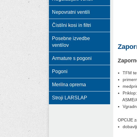
Nepovratni ventili
Čistilni kosi in filtri
Posebne izvedbe
ventilov
Zapor
Armature s pogoni
Zaporne
Pogoni
TFM tef
primern
Merilna oprema
medpri
Priklop
Stroji LARSLAP
ASME/ANS
Vgradna
OPCIJE za
dobavlj