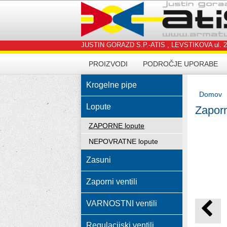
JUSTIN GORAZD S.P.-ATIS , LEVSTIKOVA ul. 24, 4
PROIZVODI
PODROČJE UPORABE
Krogelne pipe
Domov
Lopute
Zapor
ZAPORNE lopute
NEPOVRATNE lopute
Zasuni
Zaporni ventili
VARNOSTNI ventili
Regulacijski ventili