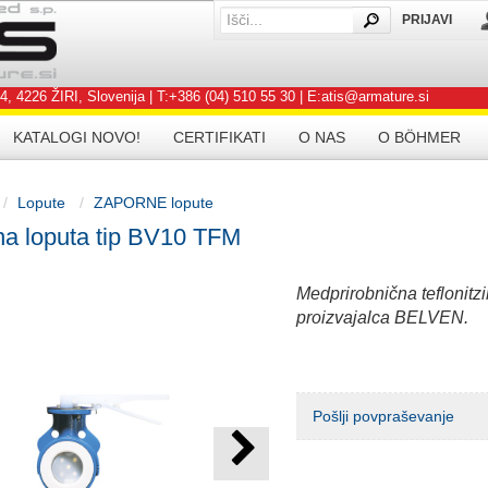
PRIJAVI
IŠČI
SE
226 ŽIRI, Slovenija | T:+386 (04) 510 55 30 | E:atis@armature.si
KATALOGI NOVO!
CERTIFIKATI
O NAS
O BÖHMER
Lopute
ZAPORNE lopute
na loputa tip BV10 TFM
Medprirobnična teflonitz
proizvajalca BELVEN.
Pošlji povpraševanje