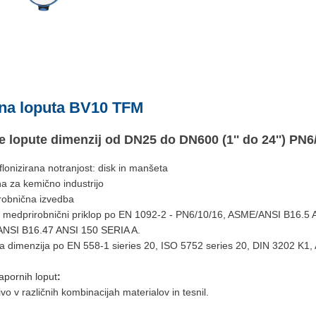
na loputa BV10 TFM
 lopute dimenzij od DN25 do DN600 (1'' do 24'') PN6
lonizirana notranjost: disk in manšeta
a za kemično industrijo
robnična izvedba
: medprirobnični priklop po EN 1092-2 - PN6/10/16, ASME/ANSI B16.5
I B16.47 ANSI 150 SERIA A.
 dimenzija po EN 558-1 sieries 20, ISO 5752 series 20, DIN 3202 K1, 
pornih loput
:
ivo v različnih kombinacijah materialov in tesnil.