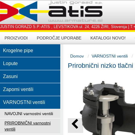
JUSTIN GORAZD S.P.-ATIS , LEVSTIKOVA ul. 24, 4226 ŽIRI, Slovenija | T:+3
PROIZVODI
PODROČJE UPORABE
KATALOGI NOVO!
Krogelne pipe
Domov
VARNOSTNI ventili
Lopute
Prirobnični nizko tlačn
Zasuni
Zaporni ventili
VARNOSTNI ventili
NAVOJNI varnostni ventili
PRIROBNIČNI varnostni
ventili