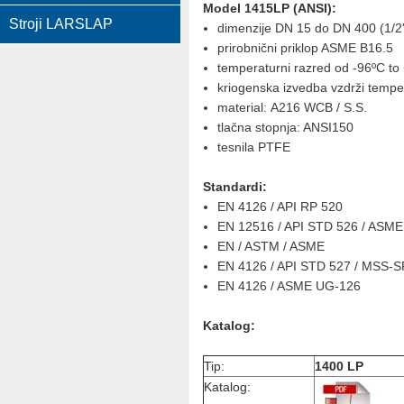
Model 1415LP (ANSI):
Stroji LARSLAP
dimenzije DN 15 do DN 400 (1/2''
prirobnični priklop ASME B16.5
temperaturni razred od -96ºC to
kriogenska izvedba vzdrži temp
material: A216 WCB / S.S.
tlačna stopnja: ANSI150
tesnila PTFE
Standardi:
EN 4126 / API RP 520
EN 12516 / API STD 526 / ASME 
EN / ASTM / ASME
EN 4126 / API STD 527 / MSS-S
EN 4126 / ASME UG-126
Katalog:
Tip:
1400 LP
Katalog: