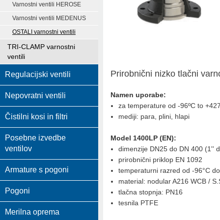
Varnostni ventili HEROSE
Varnostni ventili MEDENUS
OSTALI varnostni ventili
TRI-CLAMP varnostni
ventili
Prirobnični nizko tlačni var
Regulacijski ventili
Namen uporabe:
Nepovratni ventili
za temperature od -96ºC to +42
Čistilni kosi in filtri
mediji: para, plini, hlapi
Posebne izvedbe
Model 1400LP (EN):
ventilov
dimenzije DN25 do DN 400 (1'' d
prirobnični priklop EN 1092
Armature s pogoni
temperaturni razred od -96°C d
material: nodular A216 WCB / S.
Pogoni
tlačna stopnja: PN16
tesnila PTFE
Merilna oprema