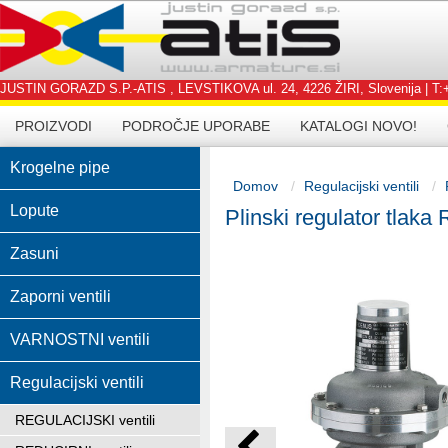
JUSTIN GORAZD S.P.-ATIS , LEVSTIKOVA ul. 24, 4226 ŽIRI, Slovenija | T:+3
PROIZVODI
PODROČJE UPORABE
KATALOGI NOVO!
Krogelne pipe
Domov
Regulacijski ventili
Lopute
Plinski regulator tlaka
Zasuni
Zaporni ventili
VARNOSTNI ventili
Regulacijski ventili
REGULACIJSKI ventili