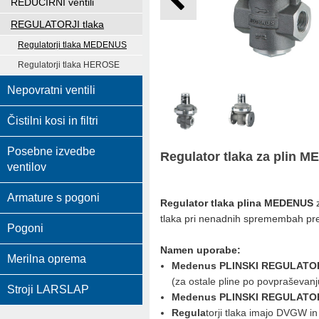
REDUCIRNI ventili
REGULATORJI tlaka
Regulatorji tlaka MEDENUS
Regulatorji tlaka HEROSE
Nepovratni ventili
Čistilni kosi in filtri
Posebne izvedbe
Regulator tlaka za plin 
ventilov
Armature s pogoni
Regulator tlaka plina MEDENUS
z
tlaka pri nenadnih spremembah pr
Pogoni
Namen uporabe:
Merilna oprema
Medenus PLINSKI REGULATO
(za ostale pline po povpraševanj
Stroji LARSLAP
Medenus PLINSKI REGULATO
Regula
torji tlaka imajo DVGW in 