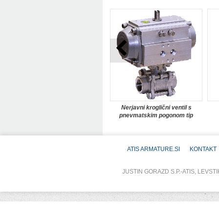
Nerjavni kroglični ventil s
pnevmatskim pogonom tip
KH34IDSC-011_AP076DA
ATIS ARMATURE.SI
KONTAKT
JUSTIN GORAZD S.P.-ATIS, LEVSTI