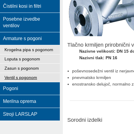
Čistilni kosi in filtri
Posebne izvedbe
ventilov
Armature s pogoni
Tlačno krmiljen prirobnični
Krogelna pipa s pogonom
Nazivne velikosti: DN 15 d
Nazivni tlak: PN 16
Loputa s pogonom
Zasun s pogonom
poševnosedežni ventil iz nerjavn
Ventil s pogonom
pnevmatsko krmiljen
enostransko delujoč, normalno z
Pogoni
Merilna oprema
Stroji LARSLAP
Sorodni izdelki