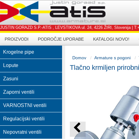
JUSTIN GORAZD S.P.-ATIS , LEVSTIKOVA ul. 24, 4226 ŽIRI, Slovenija | T:+3
PROIZVODI
PODROČJE UPORABE
KATALOGI NOVO!
Krogelne pipe
Domov
Armature s pogoni
Lopute
Tlačno krmiljen prirobn
Zasuni
Zaporni ventili
VARNOSTNI ventili
Regulacijski ventili
Nepovratni ventili