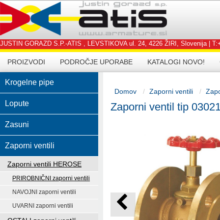
JUSTIN GORAZD S.P.-ATIS , LEVSTIKOVA ul. 24, 4226 ŽIRI, Slovenija | T:+3
PROIZVODI
PODROČJE UPORABE
KATALOGI NOVO!
Krogelne pipe
Domov
Zaporni ventili
Zapo
Lopute
Zaporni ventil tip 0302
Zasuni
Zaporni ventili
Zaporni ventili HEROSE
PRIROBNIČNI zaporni ventili
NAVOJNI zaporni ventili
UVARNI zaporni ventili