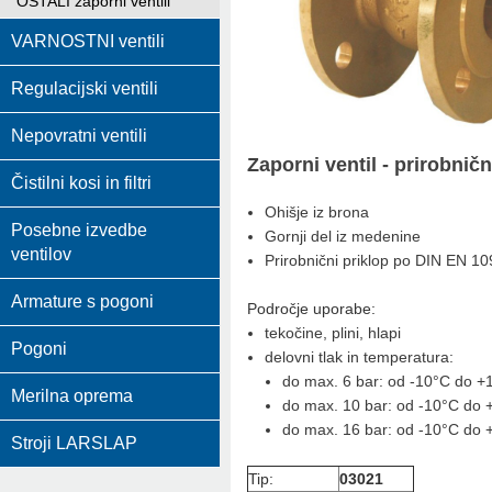
OSTALI zaporni ventili
VARNOSTNI ventili
Regulacijski ventili
Nepovratni ventili
Zaporni ventil - prirobnič
Čistilni kosi in filtri
Ohišje iz brona
Posebne izvedbe
Gornji del iz medenine
ventilov
Prirobnični priklop po DIN EN 1
Armature s pogoni
Področje uporabe:
tekočine, plini, hlapi
Pogoni
delovni tlak in temperatura:
do max. 6 bar: od -10°C do +
Merilna oprema
do max. 10 bar: od -10°C do
do max. 16 bar: od -10°C do 
Stroji LARSLAP
Tip:
03021