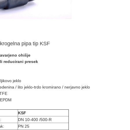
krogelna pipa tip KSF
avarjeno ohišje
li reducirani presek
ljikovo jeklo
denina / lito jeklo-trdo kromirano / nerjavno jeklo
PTFE
: EPDM
KSF
:
DN 10-400 /500-R
ak:
PN 25