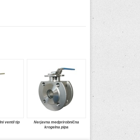
i ventil tip
Nerjavna medprirobnična
krogelna pipa