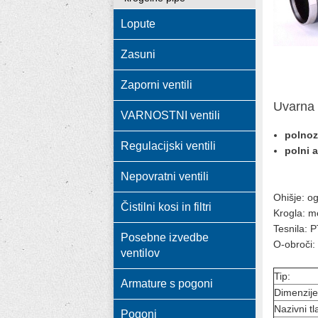
Lopute
Zasuni
Zaporni ventili
Uvarna 
VARNOSTNI ventili
polnoz
Regulacijski ventili
polni a
Nepovratni ventili
Ohišje: og
Čistilni kosi in filtri
Krogla: me
Tesnila: 
Posebne izvedbe
O-obroči
ventilov
Tip:
Armature s pogoni
Dimenzije
Nazivni tl
Pogoni