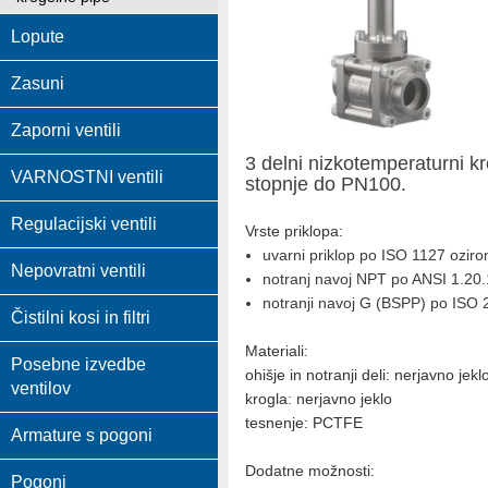
Lopute
Zasuni
Zaporni ventili
3 delni nizkotemperaturni 
VARNOSTNI ventili
stopnje do PN100.
Regulacijski ventili
Vrste priklopa:
uvarni priklop po ISO 1127 ozi
Nepovratni ventili
notranj navoj NPT po ANSI 1.20.
notranji navoj G (BSPP) po ISO 
Čistilni kosi in filtri
Materiali:
Posebne izvedbe
ohišje in notranji deli: nerjavno jekl
ventilov
krogla: nerjavno jeklo
tesnenje: PCTFE
Armature s pogoni
Dodatne možnosti:
Pogoni