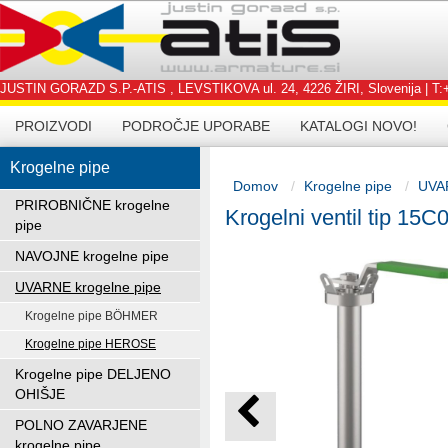
JUSTIN GORAZD S.P.-ATIS , LEVSTIKOVA ul. 24, 4226 ŽIRI, Slovenija | T:+3
PROIZVODI
PODROČJE UPORABE
KATALOGI NOVO!
Krogelne pipe
Domov
Krogelne pipe
UVAR
PRIROBNIČNE krogelne
Krogelni ventil tip 15C
pipe
NAVOJNE krogelne pipe
UVARNE krogelne pipe
Krogelne pipe BÖHMER
Krogelne pipe HEROSE
Krogelne pipe DELJENO
OHIŠJE
POLNO ZAVARJENE
krogelne pipe